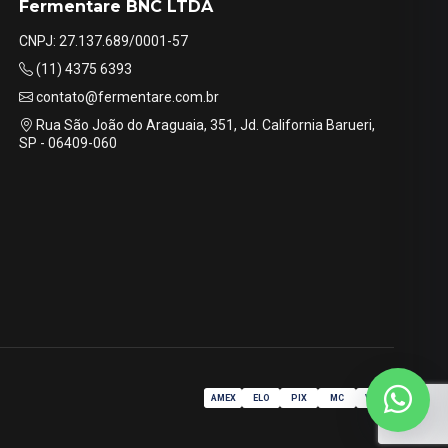
Fermentare BNC LTDA
CNPJ: 27.137.689/0001-57
(11) 4375 6393
contato@fermentare.com.br
Rua São João do Araguaia, 351, Jd. California Barueri,
SP - 06409-060
AMEX
ELO
PIX
MC
VISA